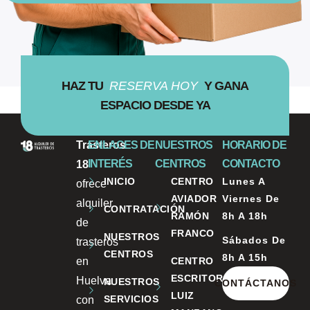
HAZ TU
RESERVA HOY
Y GANA
ESPACIO DESDE YA
Trasteros
ENLACES DE
NUESTROS
HORARIO DE
INTERÉS
CENTROS
CONTACTO
18
INICIO
CENTRO
Lunes A
ofrece
AVIADOR
Viernes De
alquiler
CONTRATACIÓN
RAMÓN
8h A 18h
de
FRANCO
NUESTROS
Sábados De
trasteros
CENTROS
8h A 15h
en
CENTRO
ESCRITOR
Huelva
NUESTROS
CONTÁCTANOS
LUIZ
SERVICIOS
con