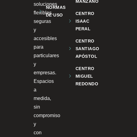
MANZANO
soluciones
NORMAS
flexibles,
CENTRO
DE USO
seguras
ISAAC
PERAL
y
accesibles
CENTRO
para
SANTIAGO
particulares
APÓSTOL
y
CENTRO
empresas.
MIGUEL
Espacios
REDONDO
a
medida,
sin
compromiso
y
con