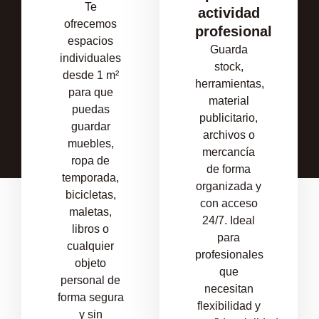
Te
actividad
ofrecemos
profesional
espacios
Guarda
individuales
stock,
desde 1 m²
herramientas,
para que
material
puedas
publicitario,
guardar
archivos o
muebles,
mercancía
ropa de
de forma
temporada,
organizada y
bicicletas,
con acceso
maletas,
24/7. Ideal
libros o
para
cualquier
profesionales
objeto
que
personal de
necesitan
forma segura
flexibilidad y
y sin