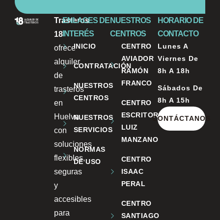
Trasteros
ENLACES DE
NUESTROS
HORARIO DE
INTERÉS
CENTROS
CONTACTO
18
INICIO
CENTRO
Lunes A
ofrece
AVIADOR
Viernes De
alquiler
CONTRATACIÓN
RAMÓN
8h A 18h
de
FRANCO
NUESTROS
Sábados De
trasteros
CENTROS
8h A 15h
en
CENTRO
ESCRITOR
Huelva
NUESTROS
CONTÁCTANOS
LUIZ
SERVICIOS
con
MANZANO
soluciones
NORMAS
flexibles,
CENTRO
DE USO
seguras
ISAAC
PERAL
y
accesibles
CENTRO
para
SANTIAGO