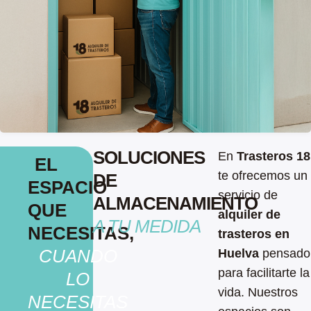
SOLUCIONES
En
Trasteros 18
EL
te ofrecemos un
DE
ESPACIO
servicio de
ALMACENAMIENTO
QUE
alquiler de
A TU MEDIDA
NECESITAS,
trasteros en
CUANDO
Huelva
pensado
para facilitarte la
LO
vida. Nuestros
NECESITAS