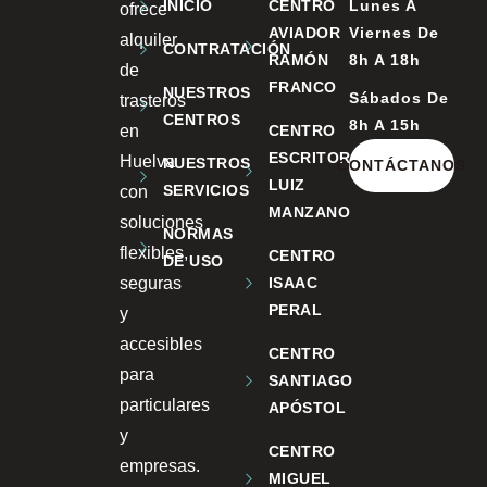
INICIO
CENTRO
Lunes A
ofrece
AVIADOR
Viernes De
alquiler
CONTRATACIÓN
RAMÓN
8h A 18h
de
FRANCO
NUESTROS
Sábados De
trasteros
CENTROS
8h A 15h
en
CENTRO
ESCRITOR
Huelva
NUESTROS
CONTÁCTANOS
LUIZ
SERVICIOS
con
MANZANO
soluciones
NORMAS
flexibles,
CENTRO
DE USO
seguras
ISAAC
PERAL
y
accesibles
CENTRO
para
SANTIAGO
particulares
APÓSTOL
y
CENTRO
empresas.
MIGUEL