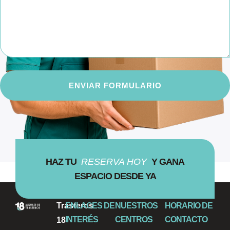
ENVIAR FORMULARIO
HAZ TU
RESERVA HOY
Y GANA
ESPACIO DESDE YA
Trasteros
ENLACES DE
NUESTROS
HORARIO DE
INTERÉS
CENTROS
CONTACTO
18