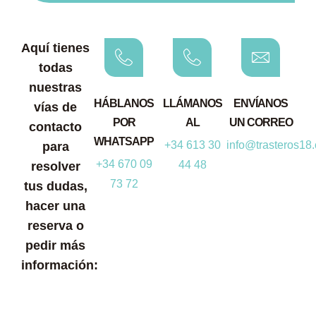
Aquí tienes
todas
nuestras
HÁBLANOS
LLÁMANOS
ENVÍANOS
vías de
POR
AL
UN CORREO
contacto
WHATSAPP
+34 613 30
info@trasteros18
para
+34 670 09
44 48
resolver
73 72
tus dudas,
hacer una
reserva o
pedir más
información: