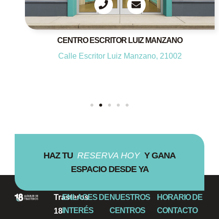
CENTRO ESCRITOR LUIZ MANZANO
Calle Escritor Luiz Manzano, 21002
HAZ TU
RESERVA HOY
Y GANA
ESPACIO DESDE YA
Trasteros
ENLACES DE
NUESTROS
HORARIO DE
INTERÉS
CENTROS
CONTACTO
18