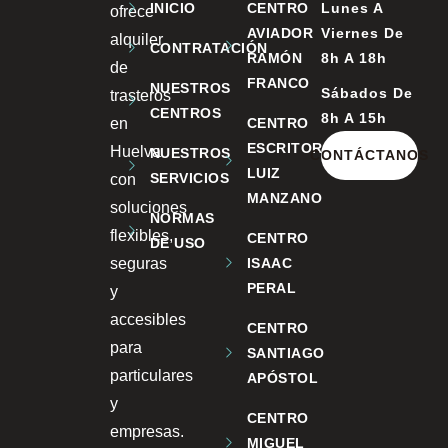
INICIO
CENTRO
Lunes A
ofrece
AVIADOR
Viernes De
alquiler
CONTRATACIÓN
RAMÓN
8h A 18h
de
FRANCO
NUESTROS
Sábados De
trasteros
CENTROS
8h A 15h
en
CENTRO
ESCRITOR
Huelva
NUESTROS
CONTÁCTANOS
LUIZ
SERVICIOS
con
MANZANO
soluciones
NORMAS
flexibles,
CENTRO
DE USO
seguras
ISAAC
PERAL
y
accesibles
CENTRO
para
SANTIAGO
particulares
APÓSTOL
y
CENTRO
empresas.
MIGUEL